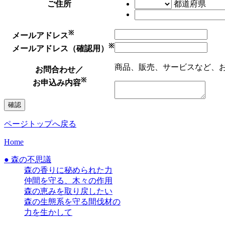
ご住所
都道府県
※
メールアドレス
※
メールアドレス（確認用）
商品、販売、サービスなど、
お問合わせ／
※
お申込み内容
ページトップへ戻る
Home
● 森の不思議
森の香りに秘められた力
仲間を守る、木々の作用
森の恵みを取り戻したい
森の生態系を守る間伐材の
力を生かして