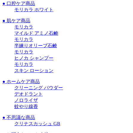
● 口腔ケア商品
モリカラ ホワイト
● 肌ケア商品
モリカラ
マイルド アミノ石鹸
モリカラ
半練りオリーブ石鹸
モリカラ
ヒノカ シャンプー
モリカラ
スキン ローション
● ホームケア商品
クリーニング パウダー
デオドラント
ノロライザ
蚊やり線香
● 不思議な商品
クリナスカッシュ GB