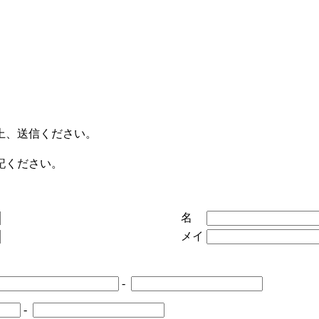
上、送信ください。
。
記ください。
名
メイ
-
-